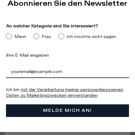
Abonnieren Sie den Newsletter
Es scheint, dass Sie
Produktpflege
versuchen, von einem
There was a problem loading related products
There was a
anderen Land als dem, in
problem loading related products
An welcher Kategorie sind Sie interessiert?
dem Sie sich befinden, auf
Mann
Frau
Ich möchte nicht sagen
unsere Website zuzugreifen.
Ihre E-Mail eingeben
Stellen Sie sicher, dass Sie Ihr Land korrekt
auswählen, da nur so ein optimales
Einkaufserlebnis gewährleistet ist.
Iscriviti alla
Ich bin
mit der Verarbeitung meiner personenbezogenen
Newsletter
GEHE ZU
Daten zu Marketingzwecken einverstanden
VEREINIGTE STAATEN
MELDE MICH AN!
BLEIBEN DRAN
An welcher Kategorie sind Sie interessiert?
DEUTSCHLAND
Mann
Frau
Ich sage lieber nicht