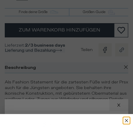
Finde deine Größe
Größen-Guide
ZUM WARENKORB HINZUFÜGEN
Lieferzeit
:
2/3 business days
Teilen
Lieferung und Bezahlung
Beschreibung
Als Fashion Statement für die zartesten Füße wird der Prsx
auch für die Jüngsten angeboten. Sie behalten ihre
ikonische Konstruktion, mit gebürstetem Obermaterial aus
weißem Leder, Zunge aus Wildleder und silbernen Details
entlang des grünen Spoilers aus hellblauem Craquelé-
Leder.
Ihr Standort
:
Vereinigte Staaten
Einzelheiten und Zusammensetzung