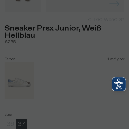
CLL0C-WX5C-37
Sneaker Prsx Junior, Weiß
Hellblau
€235
Farben
1
Verfügbar
size
:
36
37