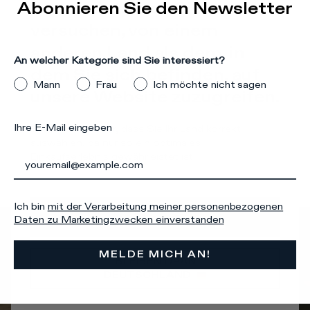
Abonnieren Sie den Newsletter
Es scheint, dass Sie
versuchen, von einem
E-Mail Adresse
anderen Land als dem, in
An welcher Kategorie sind Sie interessiert?
dem Sie sich befinden, auf
Mann
Frau
Ich möchte nicht sagen
unsere Website zuzugreifen.
Ich bin
mit der Verarbeitung meiner personenbezogenen
Ihre E-Mail eingeben
Stellen Sie sicher, dass Sie Ihr Land korrekt
Daten zu Marketingzwecken einverstanden
auswählen, da nur so ein optimales
Einkaufserlebnis gewährleistet ist.
MELDE MICH AN!
Ich bin
mit der Verarbeitung meiner personenbezogenen
GEHE ZU
Daten zu Marketingzwecken einverstanden
VEREINIGTE STAATEN
MELDE MICH AN!
BLEIBEN DRAN
DEUTSCHLAND