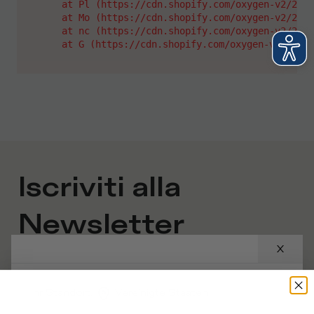
    at Pl (https://cdn.shopify.com/oxygen-v2/2628
    at Mo (https://cdn.shopify.com/oxygen-v2/2628
    at nc (https://cdn.shopify.com/oxygen-v2/2628
    at G (https://cdn.shopify.com/oxygen-v2/26289
Iscriviti alla
Newsletter
An welcher Kategorie sind Sie interessiert?
Ihr Standort
:
Vereinigte Staaten
Mann
Frau
Ich sage lieber nicht