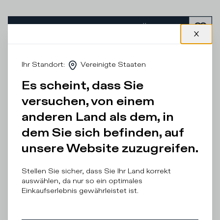
ZUM WARENKORB HINZUFÜGEN
Lieferzeit
:
2/3 business days
Ihr Standort
:
Vereinigte Staaten
Teilen
Lieferung und Bezahlung
Es scheint, dass Sie
versuchen, von einem
Beschreibung
anderen Land als dem, in
Als Fashion Statement für die zartesten Füße wird der Prsx
dem Sie sich befinden, auf
auch für die Jüngsten angeboten. Sie behalten ihre
ikonische Konstruktion, mit gebürstetem Obermaterial aus
unsere Website zuzugreifen.
weißem Leder und farbigen Details: graue Schnürsenkel,
hellblaues Wappen, grüner Spoiler und neongelbe Details:
ein Spaß!
Stellen Sie sicher, dass Sie Ihr Land korrekt
auswählen, da nur so ein optimales
Einkaufserlebnis gewährleistet ist.
Einzelheiten und Zusammensetzung
Produktpflege