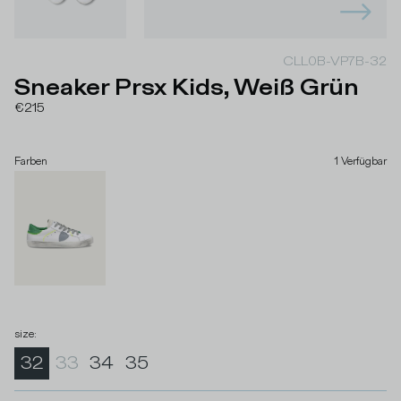
CLL0B-VP7B-32
Sneaker Prsx Kids, Weiß Grün
€215
Farben
1
Verfügbar
size
:
32
33
34
35