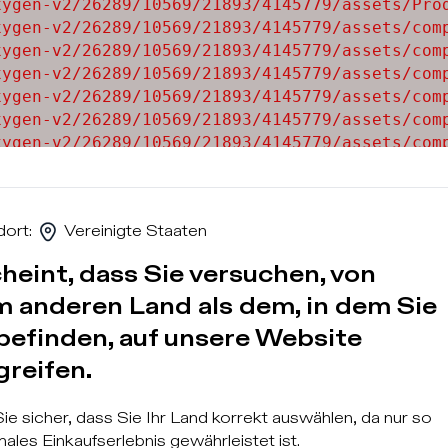
ygen-v2/26289/10569/21893/4145779/assets/Prod
ygen-v2/26289/10569/21893/4145779/assets/comp
ygen-v2/26289/10569/21893/4145779/assets/comp
ygen-v2/26289/10569/21893/4145779/assets/comp
ygen-v2/26289/10569/21893/4145779/assets/comp
ygen-v2/26289/10569/21893/4145779/assets/comp
ygen-v2/26289/10569/21893/4145779/assets/comp
ygen-v2/26289/10569/21893/4145779/assets/comp
ygen-v2/26289/10569/21893/4145779/assets/comp
dort
:
Vereinigte Staaten
heint, dass Sie versuchen, von
m anderen Land als dem, in dem Sie
 befinden, auf unsere Website
greifen.
Anmeldun
Sie sicher, dass Sie Ihr Land korrekt auswählen, da nur so
males Einkaufserlebnis gewährleistet ist.