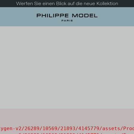
Werfen Sie einen Blick auf die neue Kollektion
ygen-v2/26289/10569/21893/4145779/assets/Prod