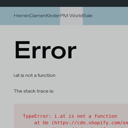
Zum Inhalt wechseln
Herren
Damen
Kinder
PM World
Sale
Error
i.at is not a function
The stack trace is:
TypeError: i.at is not a function

    at Ue (https://cdn.shopify.com/ox