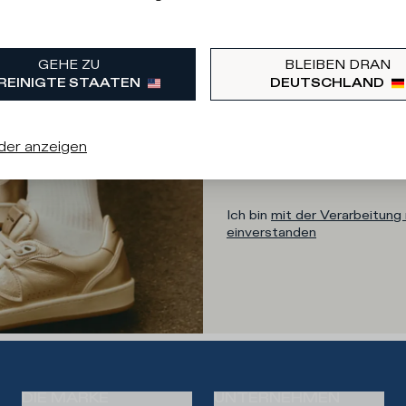
An welcher Kategorie sind Si
Mann
Frau
GEHE ZU
BLEIBEN DRAN
REINIGTE STAATEN
DEUTSCHLAND
E-Mail Adresse
der anzeigen
Ich bin
mit der Verarbeitun
einverstanden
DIE MARKE
UNTERNEHMEN