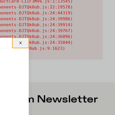
uctCard-CIiF3MV6.js:1:13545)

onents-DJTQk0ub.js:22:19578)

onents-DJTQk0ub.js:24:44319)

onents-DJTQk0ub.js:24:39986)

onents-DJTQk0ub.js:24:39914)

onents-DJTQk0ub.js:24:39767)

onents-DJTQk0ub.js:24:36096)

onents-DJTQk0ub.js:24:35044)

onents-DJTQk0ub.js:9:1623)
g zum Newsletter