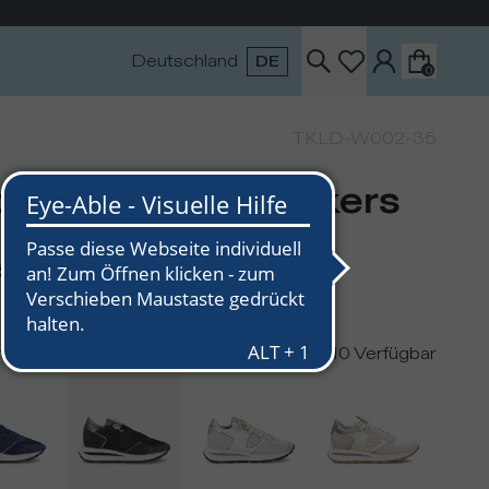
Deutschland
DE
0
TKLD-W002-35
opez Haute Sneakers
r Damen, Schwarz
5
n
10
Verfügbar