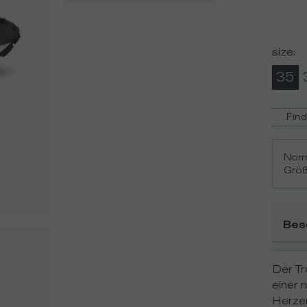
size
:
35
Fin
Norm
Größ
Bes
Der Tr
einer 
Herze