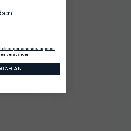
eben
 meiner personenbezogenen
einverstanden
MICH AN!