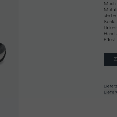
Mesh u
Metall
sind v
Sohle 
Linien
Hand u
Effekt
Lieferz
Liefe