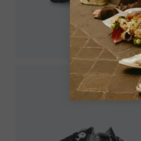
zuzu
Stellen 
ein opti
VE
Alle Län