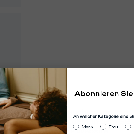
Abonnieren Sie
dort
:
Vereinigte Staaten
heint, dass Sie versuchen, von
An welcher Kategorie sind Si
m anderen Land als dem, in dem Sie
Mann
Frau
 befinden, auf unsere Website