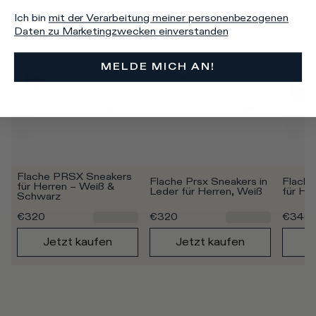
Ich bin
mit der Verarbeitung meiner personenbezogenen
Daten zu Marketingzwecken einverstanden
MELDE MICH AN!
Flache PRSX Sneakers 
Flache Prsx Sneakers in 
Flache
für Herren – Weiß & 
Leder für Herren, Weiß
für Her
Schwarz
€320
€320
€340
Jetzt kaufen
Jetzt kaufen
J