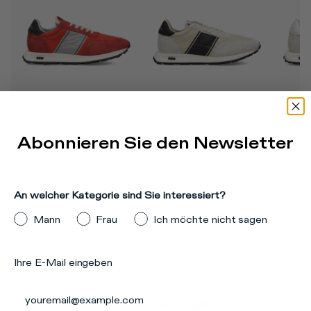
Tour Lauf-Sneakers für 
Tour Lauf-Sneakers für 
Tour L
Abonnieren Sie den Newsletter
Herren, Rot Grau
Herren, Sand Schwarz
Herren
CHF 210
CHF 210
CHF 2
Jetzt kaufen
Jetzt kaufen
J
An welcher Kategorie sind Sie interessiert?
Mann
Frau
Ich möchte nicht sagen
Ihre E-Mail eingeben
Den Look vervollständigen