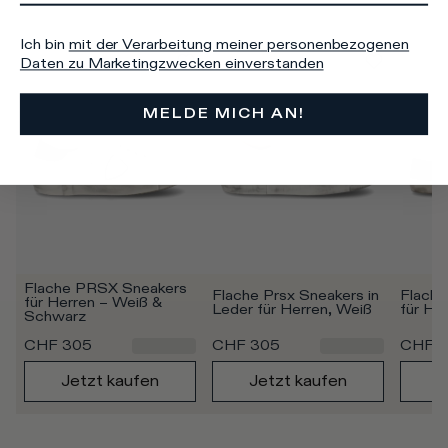
Ich bin
mit der Verarbeitung meiner personenbezogenen
Daten zu Marketingzwecken einverstanden
MELDE MICH AN!
Flache PRSX Sneakers 
Flache Prsx Sneakers in 
Flache
für Herren – Weiß & 
Leder für Herren, Weiß
für Her
Schwarz
CHF 305
CHF 305
CHF 
Jetzt kaufen
Jetzt kaufen
J