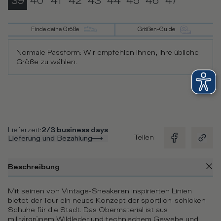
39
40
41
42
43
44
45
46
47
Finde deine Größe
Größen-Guide
Normale Passform: Wir empfehlen Ihnen, Ihre übliche
Größe zu wählen.
Lieferzeit
:
2/3 business days
Teilen
Lieferung und Bezahlung
Beschreibung
Mit seinen von Vintage-Sneakeren inspirierten Linien
bietet der Tour ein neues Konzept der sportlich-schicken
Schuhe für die Stadt. Das Obermaterial ist aus
militärgrünem Wildleder und technischem Gewebe und