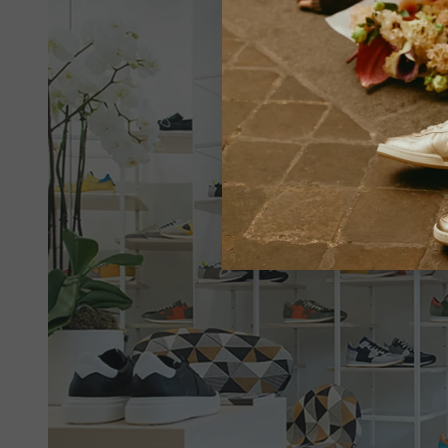
Stellen 
ein opti
VE
Alle Län