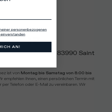
 meiner personenbezogenen
Tropez
einverstanden
MICH AN!
and Passage Arcade 83990 Saint 
ch
pez ist von
Montag bis Samstag von 8:00 bis
Wir empfehlen Ihnen, einen persönlichen Termin mit
per Telefon oder E-Mail zu vereinbaren. Wir