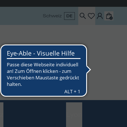
en
Schweiz
DE
0
z
Lyon