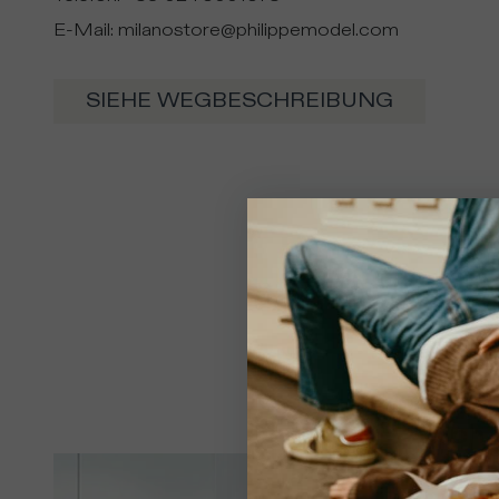
E-Mail
:
milanostore@philippemodel.com
SIEHE WEGBESCHREIBUNG
Ihr Stan
Es sc
eine
sich
zuzu