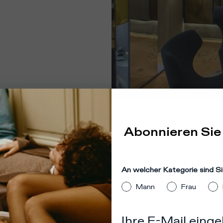
Abonnieren Sie
dort
:
Vereinigte Staaten
heint, dass Sie versuchen, von
An welcher Kategorie sind Si
m anderen Land als dem, in dem Sie
Mann
Frau
 befinden, auf unsere Website
greifen.
Ihre E-Mail eing