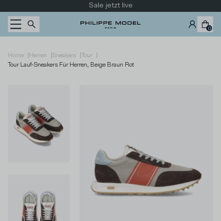
Zum Inhalt wechseln
Sale jetzt live
0
|
|
|
|
Home
Herren
Sneakers
Tour
Tour Lauf-Sneakers Für Herren, Beige Braun Rot