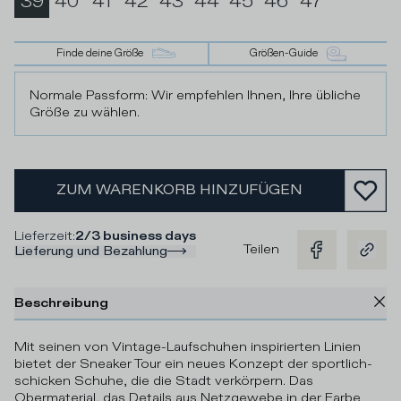
39
40
41
42
43
44
45
46
47
Finde deine Größe
Größen-Guide
Normale Passform: Wir empfehlen Ihnen, Ihre übliche
Größe zu wählen.
ZUM WARENKORB HINZUFÜGEN
Lieferzeit
:
2/3 business days
Teilen
Lieferung und Bezahlung
Beschreibung
Mit seinen von Vintage-Laufschuhen inspirierten Linien
bietet der Sneaker Tour ein neues Konzept der sportlich-
schicken Schuhe, die die Stadt verkörpern. Das
Obermaterial, das Details aus Netzgewebe in der Farbe