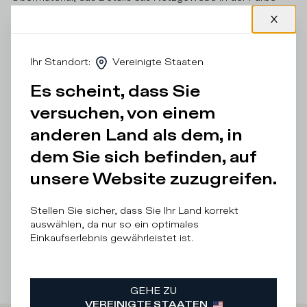
Beige mit Details aus braunem Wildleder abwechselt wird
durch heißversiegelte und gummierte Verarbeitungen
vervollständigt, die für eine dynamische Note sorgen. Für
einen Farbtupfer sorgt der hellblaue Spoiler und die
Ihr Standort
:
Vereinigte Staaten
leuchtend rote Einfassung mit geprägtem Wappen in
derselben Farbe. Die herausnehmbare, gepolsterte
Es scheint, dass Sie
Innensohle und die ultraleichte, konturierte Laufsohle aus
Gummi runden das Modell ab und sorgen den ganzen Tag
versuchen, von einem
lang für Tragekomfort.
anderen Land als dem, in
Einzelheiten und Zusammensetzung
dem Sie sich befinden, auf
Produktpflege
unsere Website zuzugreifen.
There was a problem loading related products
There was a
Stellen Sie sicher, dass Sie Ihr Land korrekt
problem loading related products
auswählen, da nur so ein optimales
Einkaufserlebnis gewährleistet ist.
GEHE ZU
VEREINIGTE STAATEN