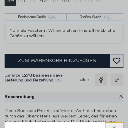
39
40
41
42
43
44
45
46
47
Finde deine Größe
Größen-Guide
Normale Passform: Wir empfehlen Ihnen, Ihre übliche
Größe zu wählen.
ZUM WARENKORB HINZUFÜGEN
Lieferzeit
:
2/3 business days
Teilen
Lieferung und Bezahlung
Beschreibung
Diese Sneakers Prsx mit raffinierter Ästhetik bestechen
durch das Obermaterial aus weißem Leder, das für einen
Vintage-Effekt behandelt wurde. Das Design wird durch
starke Kontraste betont: das seitliche Wappen in grau