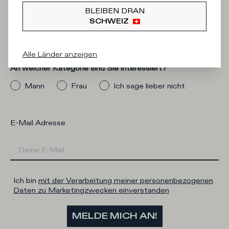
Iscriviti alla
BLEIBEN DRAN
Newsletter
SCHWEIZ
Alle Länder anzeigen
An welcher Kategorie sind Sie interessiert?
Mann
Frau
Ich sage lieber nicht
E-Mail Adresse
Ich bin
mit der Verarbeitung meiner personenbezogenen
Daten zu Marketingzwecken einverstanden
MELDE MICH AN!