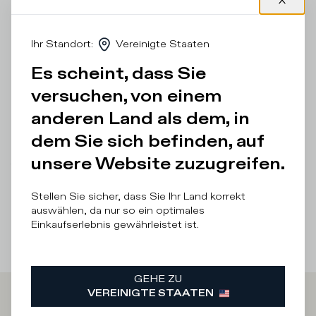
sorgt für eine raffinierte Note, während der ozeanblaue
Spoiler für einen gewagten aber dennoch ausgewogenen
Farbtupfer sorgt. Die legendäre Sohle mit handwerklicher
Ihr Standort
:
Vereinigte Staaten
Fräsung und Flecken unterstreicht den Used-Effekt des
Designs dieses flachen Herrenschuhs. Normale Passform:
Es scheint, dass Sie
Wir empfehlen Ihnen, Ihre übliche Größe zu wählen.
versuchen, von einem
Einzelheiten und Zusammensetzung
anderen Land als dem, in
Produktpflege
dem Sie sich befinden, auf
unsere Website zuzugreifen.
There was a problem loading related products
There was a
problem loading related products
Stellen Sie sicher, dass Sie Ihr Land korrekt
auswählen, da nur so ein optimales
Einkaufserlebnis gewährleistet ist.
GEHE ZU
VEREINIGTE STAATEN