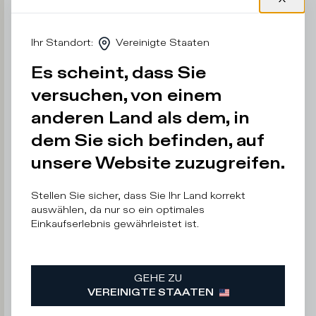
li
e
b
Ihr Standort
:
Vereinigte Staaten
e
r
Es scheint, dass Sie
n
versuchen, von einem
i
c
anderen Land als dem, in
h
t
dem Sie sich befinden, auf
unsere Website zuzugreifen.
E-
Stellen Sie sicher, dass Sie Ihr Land korrekt
Mail
Adresse
auswählen, da nur so ein optimales
Einkaufserlebnis gewährleistet ist.
GEHE ZU
Ich
VEREINIGTE STAATEN
bin
mit
der