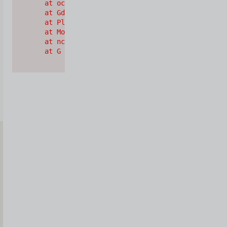
    at oc (https://cdn.shopify.com/oxygen-v2/2628
    at Gd (https://cdn.shopify.com/oxygen-v2/2628
    at Pl (https://cdn.shopify.com/oxygen-v2/2628
    at Mo (https://cdn.shopify.com/oxygen-v2/2628
    at nc (https://cdn.shopify.com/oxygen-v2/2628
    at G (https://cdn.shopify.com/oxygen-v2/26289
Iscriviti
alla
Newsletter