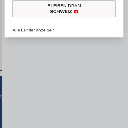
Verarbeitung
BLEIBEN DRAN
meiner
SCHWEIZ
personenbezogenen
Daten
zu
Alle Länder anzeigen
Marketingzwecken
einverstanden
M
E
L
D
E
M
I
C
H
A
N
!
CUSTOMER
SERVICE