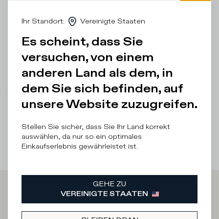
Leder mit Cracklé-Details, weißem Spoiler und Wappen in
Kontrastfarbe. Die Sohle ist mit dem Obermaterial vernäht
Ihr Standort
:
Vereinigte Staaten
und ist aus ultraleichtem Gummi. Normale Passform: Wir
empfehlen Ihnen, Ihre übliche Größe zu wählen.
Es scheint, dass Sie
versuchen, von einem
Einzelheiten und Zusammensetzung
anderen Land als dem, in
Produktpflege
dem Sie sich befinden, auf
There was a problem loading related products
There was a
unsere Website zuzugreifen.
problem loading related products
Stellen Sie sicher, dass Sie Ihr Land korrekt
auswählen, da nur so ein optimales
Einkaufserlebnis gewährleistet ist.
GEHE ZU
VEREINIGTE STAATEN
Iscriviti alla