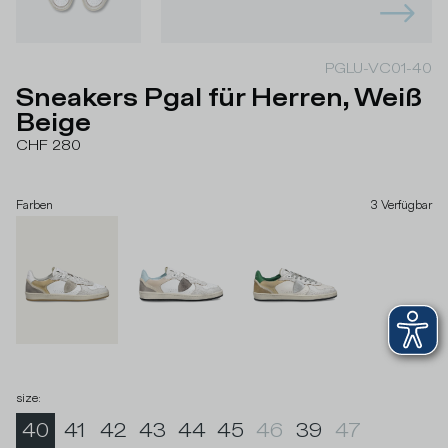
PGLU-VC01-40
Sneakers Pgal für Herren, Weiß
Beige
CHF 280
Farben
3
Verfügbar
size
:
40
41
42
43
44
45
46
39
47