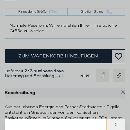
Finde deine Größe
Größen-Guide
Normale Passform: Wir empfehlen Ihnen, Ihre übliche
Größe zu wählen.
ZUM WARENKORB HINZUFÜGEN
Lieferzeit
:
2/3 business days
Teilen
Lieferung und Bezahlung
Beschreibung
Aus der urbanen Energie des Pariser Stadtviertels Pigalle
entsteht ein Sneaker, der von den ikonischen
Basketballplätzen im Vintage-Stil inspiriert ist. PGAL steht
für maximalen Komfort und Coolness in dieser Version mit
Kratzern für einen Vintage-Effekt, aus glattem weißem