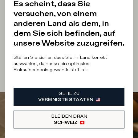
Es scheint, dass Sie
versuchen, von einem
E-Mail Adresse
anderen Land als dem, in
dem Sie sich befinden, auf
unsere Website zuzugreifen.
Ich bin
mit der Verarbeitung meiner personenbezogenen
Stellen Sie sicher, dass Sie Ihr Land korrekt
Daten zu Marketingzwecken einverstanden
auswählen, da nur so ein optimales
Einkaufserlebnis gewährleistet ist.
MELDE MICH AN!
GEHE ZU
VEREINIGTE STAATEN
BLEIBEN DRAN
SCHWEIZ