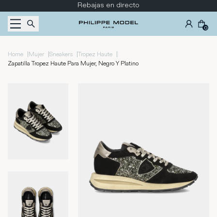
Ir al contenido
Rebajas en directo
0
|
|
|
|
Home
Mujer
Sneakers
Tropez Haute
Zapatilla Tropez Haute Para Mujer, Negro Y Platino