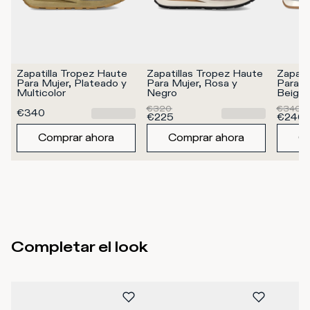
Zapatilla Tropez Haute 
Zapatillas Tropez Haute 
Zapatil
Para Mujer, Plateado y 
Para Mujer, Rosa y 
Para M
Multicolor
Negro
Beige y
€320
€340
€340
€225
€240
Comprar ahora
Comprar ahora
Co
Completar el look