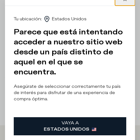
mismo tono se complementa con ribetes termosellados y
engomados que añaden un toque dinámico. Destaca
también su escudo bordado en la banda lateral en
Tu ubicación
:
Estados Unidos
contraste y su efecto lavado a la piedra. El modelo viene
realzado por una plantilla acolchada extraíble y una suela
Parece que está intentando
de goma ultraligera de running que garantiza la máxima
comodidad durante todo el día.
acceder a nuestro sitio web
desde un país distinto de
Detalles y composición
aquel en el que se
Cuidado del Producto
encuentra.
There was a problem loading related products
There was a
problem loading related products
Asegúrate de seleccionar correctamente tu país
de interés para disfrutar de una experiencia de
compra óptima.
VAYA A
ESTADOS UNIDOS