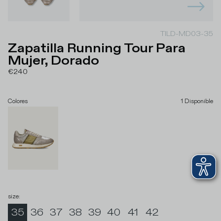
TILD-MD03-35
Zapatilla Running Tour Para
Mujer, Dorado
€240
Colores
1
Disponible
size
:
35
36
37
38
39
40
41
42