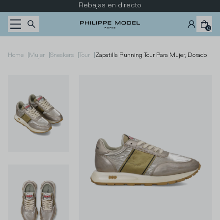
Ir al contenido
Rebajas en directo
0
|
|
|
|
Home
Mujer
Sneakers
Tour
Zapatilla Running Tour Para Mujer, Dorado