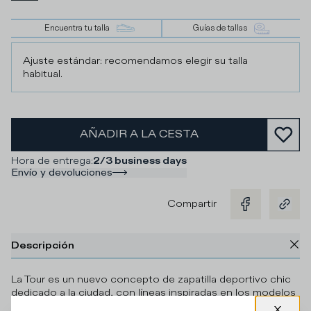
Encuentra tu talla
Guías de tallas
Ajuste estándar: recomendamos elegir su talla
habitual.
AÑADIR A LA CESTA
Hora de entrega
:
2/3 business days
Envío y devoluciones
Compartir
Descripción
La Tour es un nuevo concepto de zapatilla deportivo chic
dedicado a la ciudad, con líneas inspiradas en los modelos
de running clásicos. El cuerpo de piel y tejido técnico del