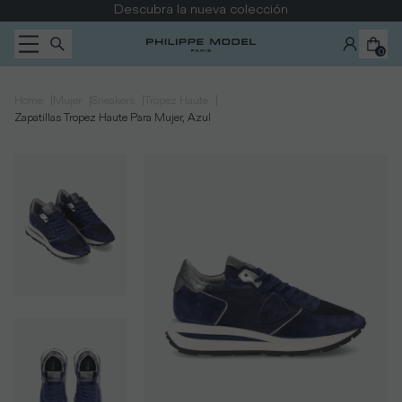
Ir al contenido
Descubra la nueva colección
0
|
|
|
|
Home
Mujer
Sneakers
Tropez Haute
Zapatillas Tropez Haute Para Mujer, Azul