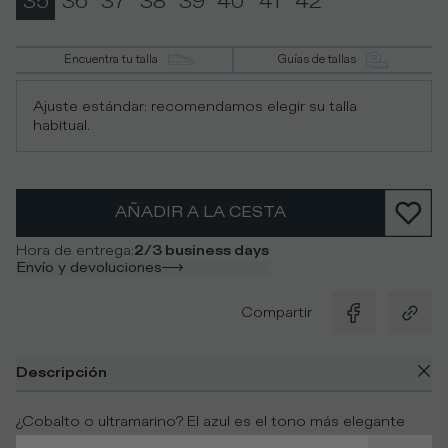
35
36
37
38
39
40
41
42
Encuentra tu talla
Guías de tallas
Ajuste estándar: recomendamos elegir su talla
habitual.
AÑADIR A LA CESTA
Hora de entrega
:
2/3 business days
Envío y devoluciones
Compartir
Descripción
¿Cobalto o ultramarino? El azul es el tono más elegante
para vestir en la ciudad. Combinado con los toques