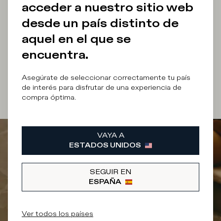
acceder a nuestro sitio web
Dirección e-mail
desde un país distinto de
aquel en el que se
encuentra.
Autorizo el
tratamiento de mis datos personales
Asegúrate de seleccionar correctamente tu país
de interés para disfrutar de una experiencia de
¡REGÍSTRAME!
compra óptima.
VAYA A
ESTADOS UNIDOS
SEGUIR EN
ESPAÑA
Ver todos los países