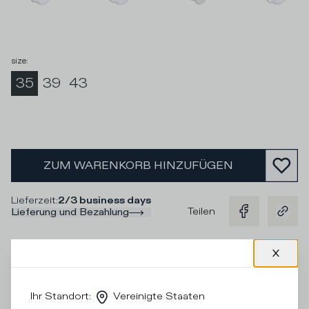
size
:
35
39
43
ZUM WARENKORB HINZUFÜGEN
Lieferzeit
:
2/3 business days
Teilen
Lieferung und Bezahlung
Beschreibung
Hellblaue und rosafarbene Socken aus Baumwolle mit
Ihr Standort
:
Vereinigte Staaten
Batikmuster für einen einzigartigen Look zu den Sneakers.