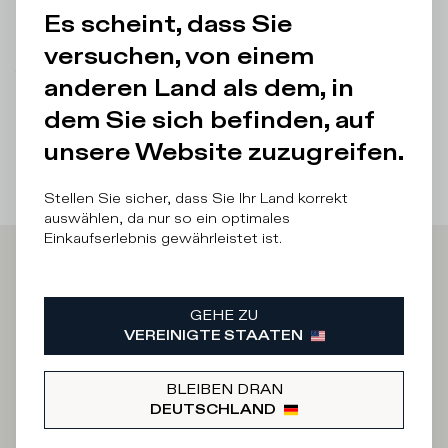
Es scheint, dass Sie
Einzelheiten und Zusammensetzung
versuchen, von einem
There was a problem loading related products
There was a
anderen Land als dem, in
problem loading related products
dem Sie sich befinden, auf
unsere Website zuzugreifen.
Stellen Sie sicher, dass Sie Ihr Land korrekt
auswählen, da nur so ein optimales
Einkaufserlebnis gewährleistet ist.
Iscriviti alla
GEHE ZU
Newsletter
VEREINIGTE STAATEN
BLEIBEN DRAN
DEUTSCHLAND
An welcher Kategorie sind Sie interessiert?