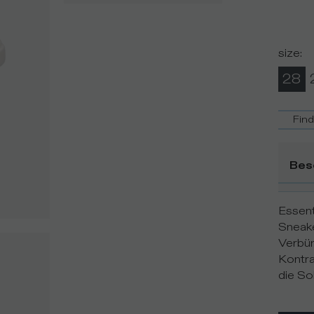
size
:
28
Fin
Bes
Essent
Sneake
Verbün
Kontra
die So