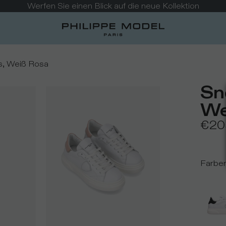
Werfen Sie einen Blick auf die neue Kollektion
s, Weiß Rosa
Sn
We
€20
Farbe