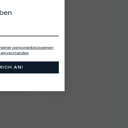
eben
 meiner personenbezogenen
einverstanden
MICH AN!