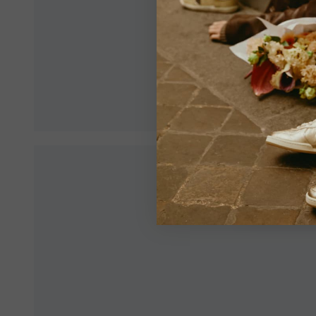
zuzu
Stellen 
ein opti
VE
Alle Län