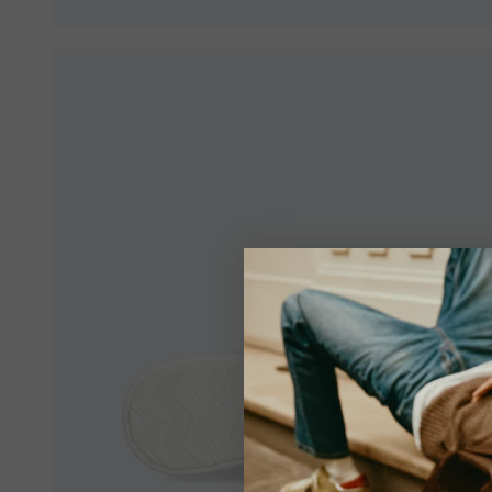
Ihr Stan
Es sc
eine
sich