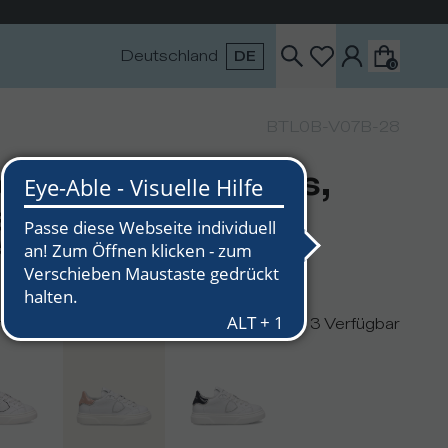
Deutschland
DE
0
BTL0B-V07B-28
eaker Temple Kids,
iß Rosa
5
n
3
Verfügbar