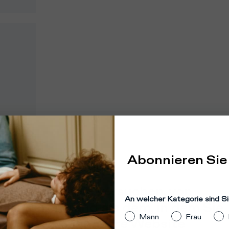
Abonnieren Sie
dort
:
Vereinigte Staaten
heint, dass Sie versuchen, von
An welcher Kategorie sind Si
m anderen Land als dem, in dem Sie
Mann
Frau
 befinden, auf unsere Website