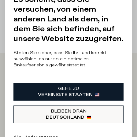
versuchen, von einem
There was a problem loading related products
There was a
problem loading related products
anderen Land als dem, in
dem Sie sich befinden, auf
unsere Website zuzugreifen.
Stellen Sie sicher, dass Sie Ihr Land korrekt
auswählen, da nur so ein optimales
Einkaufserlebnis gewährleistet ist.
Iscriviti alla
Newsletter
GEHE ZU
VEREINIGTE STAATEN
BLEIBEN DRAN
An welcher Kategorie sind Sie interessiert?
DEUTSCHLAND
Mann
Frau
Ich sage lieber nicht