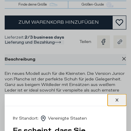
Finde deine Größe
Größen-Guide
ZUM WARENKORB HINZUFÜGEN
Lieferzeit
:
2/3 business days
Teilen
Lieferung und Bezahlung
Beschreibung
Ein neues Modell auch für die Kleinsten. Die Version Junior
von Planche ist der perfekte Schuh für jede Gelegenheit.
Ganz aus beigem Wildleder mit Einsätzen aus weißem
Leder ist er ideal sowohl für verspielte als auch ernstere
Tage. Die Sohle besteht aus ultraleichtem Gummi für
absoluten Komfort.
Einzelheiten und Zusammensetzung
Ihr Standort
:
Vereinigte Staaten
Produktpflege
Es scheint, dass Sie