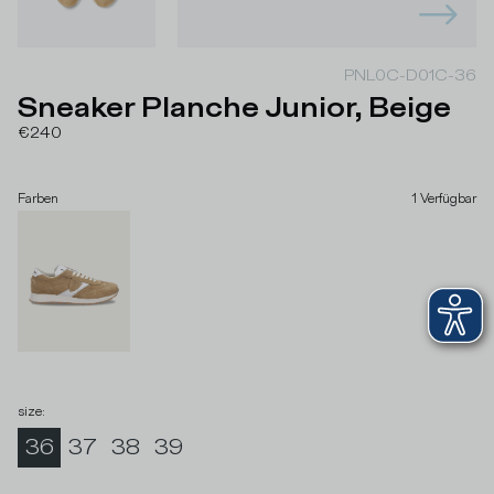
PNL0C-D01C-36
Sneaker Planche Junior, Beige
€240
Farben
1
Verfügbar
size
:
36
37
38
39