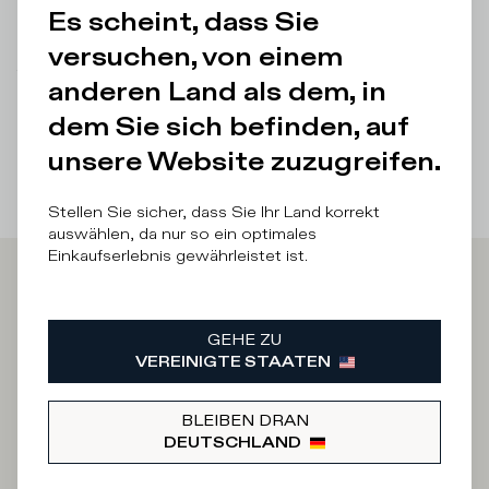
Es scheint, dass Sie
Produktpflege
versuchen, von einem
There was a problem loading related products
There was a
anderen Land als dem, in
problem loading related products
dem Sie sich befinden, auf
unsere Website zuzugreifen.
Stellen Sie sicher, dass Sie Ihr Land korrekt
auswählen, da nur so ein optimales
Einkaufserlebnis gewährleistet ist.
Iscriviti alla
GEHE ZU
Newsletter
VEREINIGTE STAATEN
BLEIBEN DRAN
DEUTSCHLAND
An welcher Kategorie sind Sie interessiert?