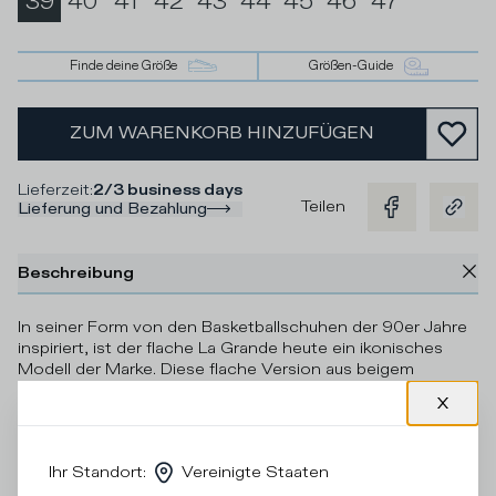
39
40
41
42
43
44
45
46
47
Finde deine Größe
Größen-Guide
ZUM WARENKORB HINZUFÜGEN
Lieferzeit
:
2/3 business days
Teilen
Lieferung und Bezahlung
Beschreibung
In seiner Form von den Basketballschuhen der 90er Jahre
inspiriert, ist der flache La Grande heute ein ikonisches
Modell der Marke. Diese flache Version aus beigem
Kalbsleder wird durch Einsätze aus grünem und orangem
Wildleder verziert und hat Perforierungen an der Spitze. Die
leichte Sohle aus Gummi rundet das Design ab.
Ihr Standort
:
Vereinigte Staaten
Einzelheiten und Zusammensetzung