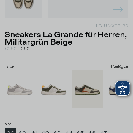
LGLU-VX03-39
Sneakers La Grande für Herren,
Militargrün Beige
€260
€160
Farben
4
Verfügbar
size
: