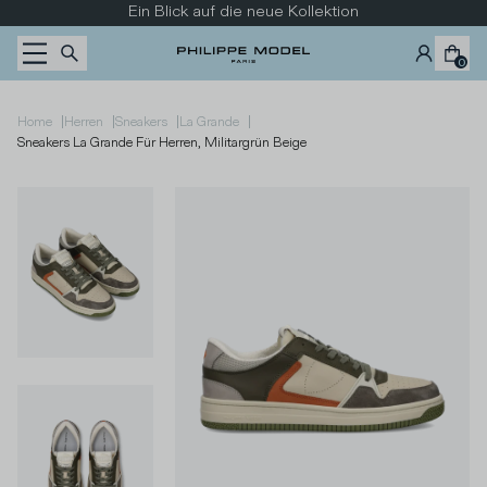
Zum Inhalt wechseln
Ein Blick auf die neue Kollektion
0
|
|
|
|
Home
Herren
Sneakers
La Grande
Sneakers La Grande Für Herren, Militargrün Beige