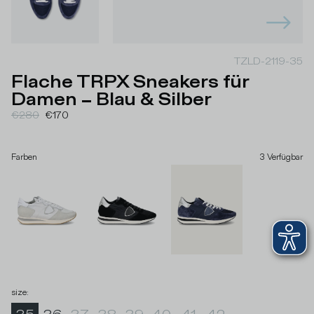
TZLD-2119-35
Flache TRPX Sneakers für
Damen – Blau & Silber
€280
€170
Farben
3
Verfügbar
size
: