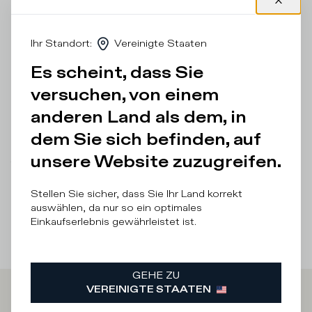
gefertigten Materialien. Das Obermaterial kombiniert
technisches Gewebe, Mesh und Wildleder und wird durch
silberfarbene Details an der Fersenkappe und Rändern des
Ihr Standort
:
Vereinigte Staaten
Wappens komplettiert. Die Sohle aus feinporigem Gummi
ist handgefertigt und ist mit einem kontrastierenden
Es scheint, dass Sie
Einsatz unter der Ferse versehen.
versuchen, von einem
Einzelheiten und Zusammensetzung
anderen Land als dem, in
Produktpflege
dem Sie sich befinden, auf
unsere Website zuzugreifen.
There was a problem loading related products
There was a
problem loading related products
Stellen Sie sicher, dass Sie Ihr Land korrekt
auswählen, da nur so ein optimales
Einkaufserlebnis gewährleistet ist.
GEHE ZU
VEREINIGTE STAATEN