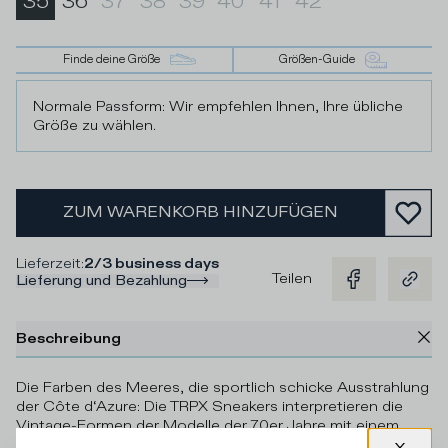
35
36
37
38
39
40
41
42
Finde deine Größe
Größen-Guide
Normale Passform: Wir empfehlen Ihnen, Ihre übliche
Größe zu wählen.
ZUM WARENKORB HINZUFÜGEN
Lieferzeit
:
2/3 business days
Teilen
Lieferung und Bezahlung
Beschreibung
Die Farben des Meeres, die sportlich schicke Ausstrahlung
der Côte d‘Azure: Die TRPX Sneakers interpretieren die
Vintage-Formen der Modelle der 70er Jahre mit einem
zeitgenössischen Touch, mit Kreativität und in Italien