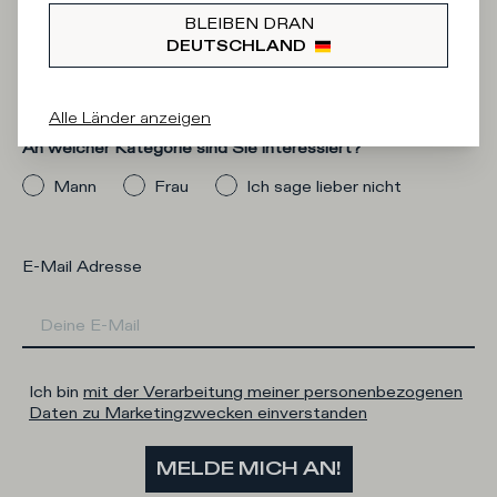
Iscriviti alla
BLEIBEN DRAN
Newsletter
DEUTSCHLAND
Alle Länder anzeigen
An welcher Kategorie sind Sie interessiert?
Mann
Frau
Ich sage lieber nicht
E-Mail Adresse
Ich bin
mit der Verarbeitung meiner personenbezogenen
Daten zu Marketingzwecken einverstanden
MELDE MICH AN!