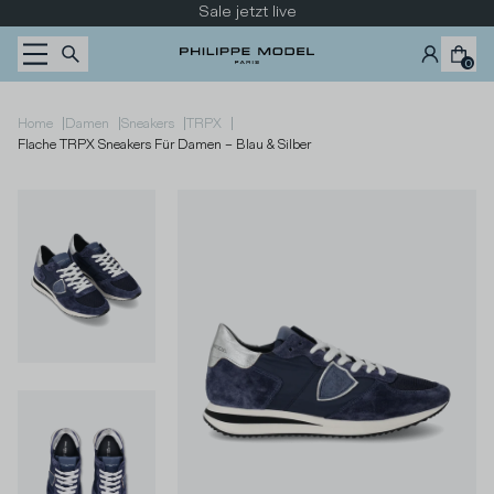
Zum Inhalt wechseln
Sale jetzt live
0
|
|
|
|
Home
Damen
Sneakers
TRPX
Flache TRPX Sneakers Für Damen – Blau & Silber