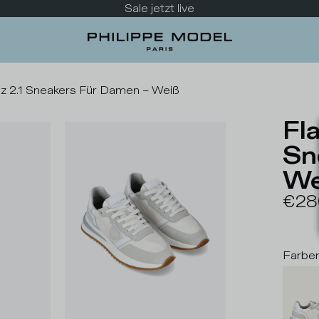
Sale jetzt live
ez 2.1 Sneakers Für Damen – Weiß
Fl
Sn
We
€28
Farbe