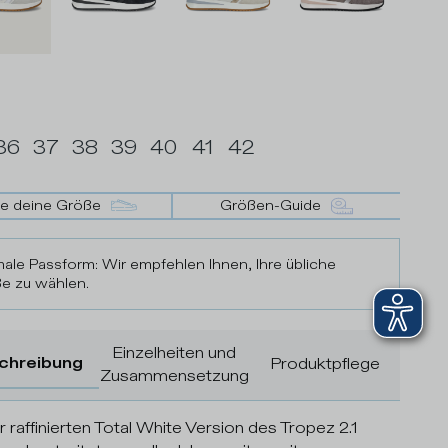
36
37
38
39
40
41
42
de deine Größe
Größen-Guide
ale Passform: Wir empfehlen Ihnen, Ihre übliche
e zu wählen.
Einzelheiten und
chreibung
Produktpflege
Zusammensetzung
r raffinierten Total White Version des Tropez 2.1