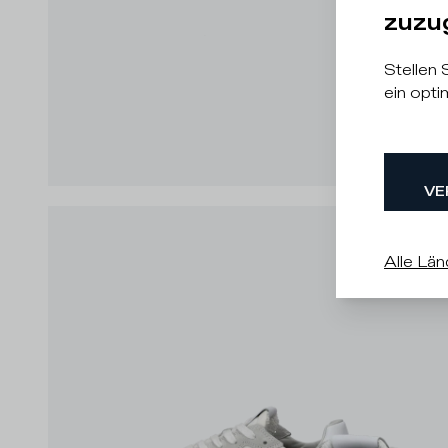
zuzu
Stellen 
ein opti
VE
Alle Län