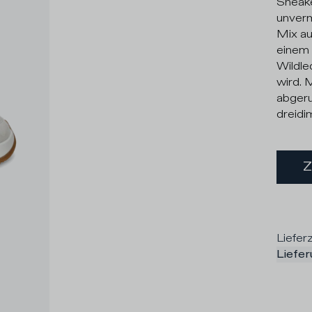
Sneake
unverm
Mix au
einem
Wildle
wird. 
abgeru
dreidi
Lieferz
Liefe