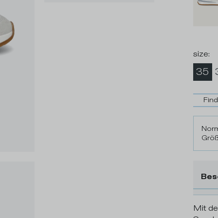
size
:
35
Fin
Norm
Größ
Bes
Mit de