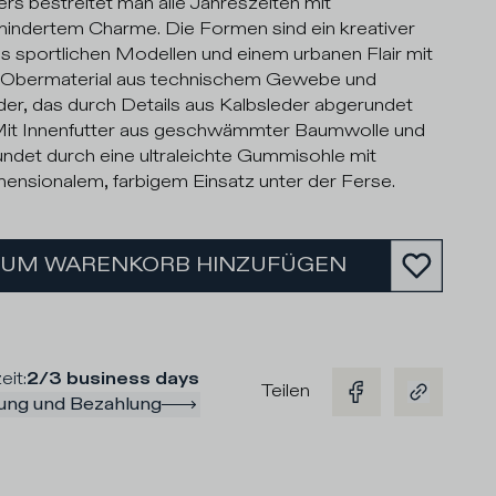
rs bestreitet man alle Jahreszeiten mit
indertem Charme. Die Formen sind ein kreativer
s sportlichen Modellen und einem urbanen Flair mit
 Obermaterial aus technischem Gewebe und
der, das durch Details aus Kalbsleder abgerundet
Mit Innenfutter aus geschwämmter Baumwolle und
ndet durch eine ultraleichte Gummisohle mit
mensionalem, farbigem Einsatz unter der Ferse.
ZUM WARENKORB HINZUFÜGEN
eit
:
2/3 business days
Teilen
rung und Bezahlung