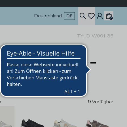
Deutschland
DE
0
TYLD-W001-35
ache Tropez 2.1
eakers für Damen –
iß
0
n
9
Verfügbar