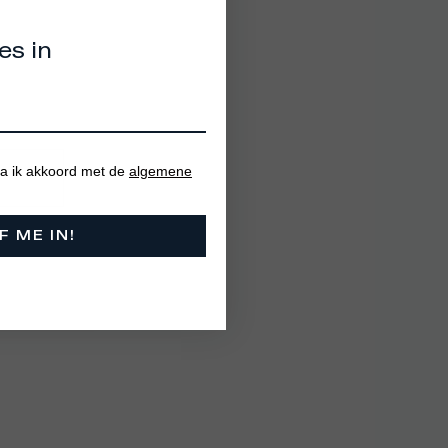
es in
 ga ik akkoord met de
algemene
F ME IN!