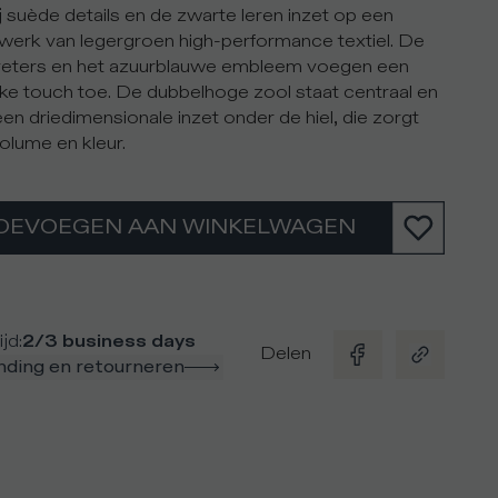
j suède details en de zwarte leren inzet op een
erk van legergroen high-performance textiel. De
veters en het azuurblauwe embleem voegen een
ijke touch toe. De dubbelhoge zool staat centraal en
een driedimensionale inzet onder de hiel, die zorgt
olume en kleur.
OEVOEGEN AAN WINKELWAGEN
ijd
:
2/3 business days
Delen
nding en retourneren