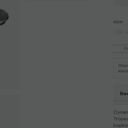
size
:
39
F
Stan
kiez
Bes
Dynami
Tropez
inspira