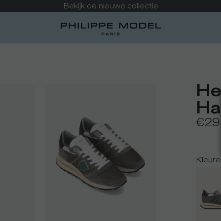
Bekijk de nieuwe collectie
He
Ha
€29
Kleure