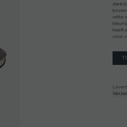
dankzi
bovenw
witte 
kleurr
heeft 
voor v
T
Levert
Verze