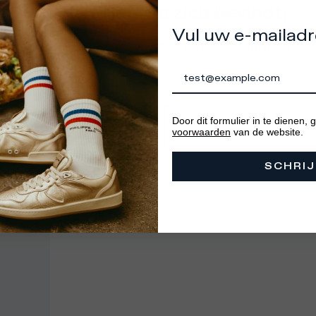
dan het land waar u zich bevindt.
Vul uw e-mailadr
oor dat u het juiste land selecteert voor een optimale
varing.
GA NAAR
BLIJF IN
Door dit formulier in te dienen,
ERENIGDE STATEN
NEDERLAND
voorwaarde
n
van de website.
SCHRIJ
den bekijken