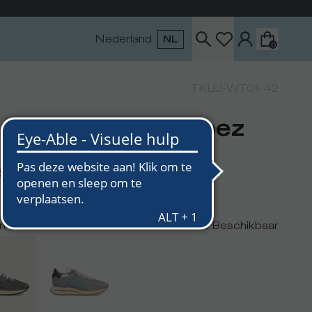
Nederland
NL
0
TKLU-WT01-42
rensneakers Tropez
ute, Legergroen
5
n
2
Beschikbaar