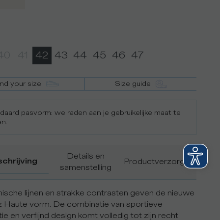
40
41
42
43
44
45
46
47
ind your size
Size guide
daard pasvorm: we raden aan je gebruikelijke maat te
en.
Details en
chrijving
Productverzorging
samenstelling
sche lijnen en strakke contrasten geven de nieuwe
 Haute vorm. De combinatie van sportieve
tie en verfijnd design komt volledig tot zijn recht