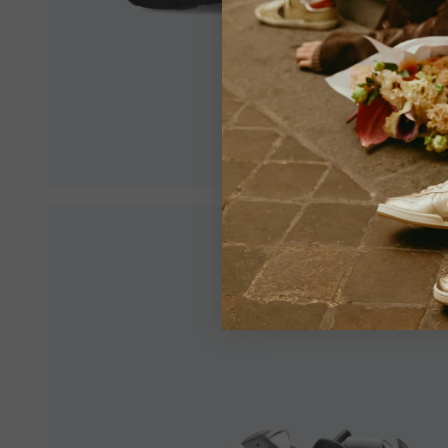
land 
Zorg erv
winkeler
V
Alle lan