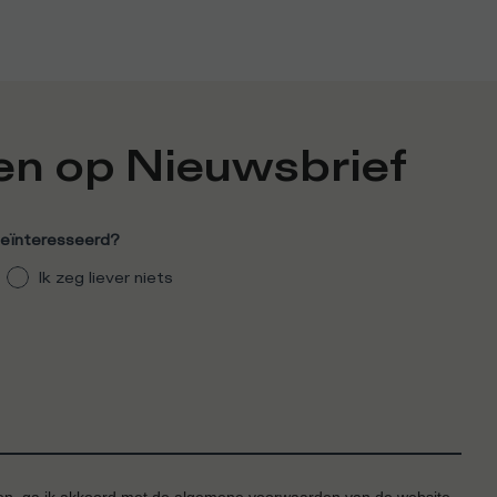
en op
Nieuwsbrief
geïnteresseerd?
Ik zeg liever niets
den, ga ik akkoord met de
algemene voorwaarden
van de website.