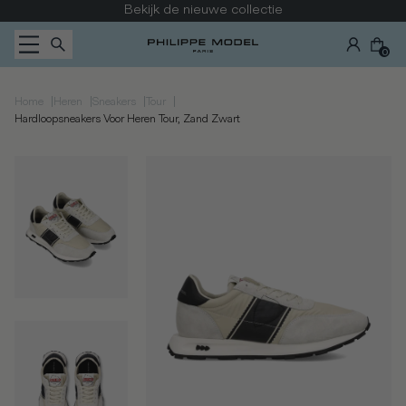
Ga naar inhoud
Bekijk de nieuwe collectie
0
|
|
|
|
Home
Heren
Sneakers
Tour
Hardloopsneakers Voor Heren Tour, Zand Zwart