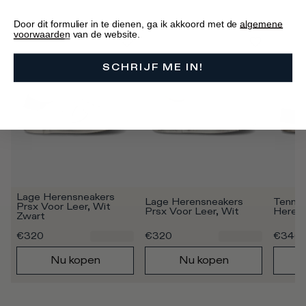
Door dit formulier in te dienen, ga ik akkoord met de
algemene
voorwaarde
n
van de website.
SCHRIJF ME IN!
Lage Herensneakers 
Lage Herensneakers 
Tennis
Prsx Voor Leer, Wit 
Prsx Voor Leer, Wit
Heren 
Zwart
€320
€320
€340
Nu kopen
Nu kopen