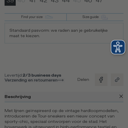
39
40
41
42
43
44
45
46
47
Find your size
Size guide
Standaard pasvorm: we raden aan je gebruikelijke
maat te kiezen.
Levertijd
:
2/3 business days
Delen
Verzending en retourneren
Beschrijving
Met lijnen geïnspireerd op de vintage hardloopmodellen,
introduceren de Tour-sneakers een nieuw concept van
sporty-chic, speciaal ontworpen voor de stad. Het
bovenwerk is uitgevoerd in high-performance textiel en