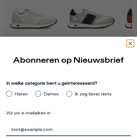
Abonneren op Nieuwsbrief
Hardloopsneakers Tour, 
Hardloopsneakers Voor 
Hardlo
Wit
Heren Tour, Zilver Zwart
Heren 
€200
€240
€200
In welke categorie bent u geïnteresseerd?
Nu kopen
Nu kopen
Heren
Dames
Ik zeg liever niets
Vul uw e-mailadres in
Maak je look compleet