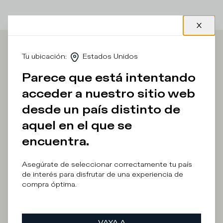
Iscriviti alla
Tu ubicación
:
Estados Unidos
Parece que está intentando
Newsletter
acceder a nuestro sitio web
desde un país distinto de
aquel en el que se
¿En qué categoría está interesado?
encuentra.
Hombre
Mujer
Prefiero no decir
Asegúrate de seleccionar correctamente tu país
de interés para disfrutar de una experiencia de
Dirección e-mail
compra óptima.
VAYA A