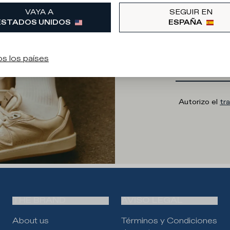
VAYA A
SEGUIR EN
ESTADOS UNIDOS
ESPAÑA
Direcció
s los países
Autorizo el
tr
THE BRAND
AVISO LEGAL
About us
Términos y Condiciones