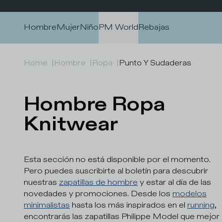
Ir al contenido
Hombre
Mujer
Niño
PM World
Rebajas
Home
|
Hombre
|
Ropa
|
Punto Y Sudaderas
Hombre Ropa 
Knitwear
Esta sección no está disponible por el momento.
Pero puedes suscribirte al boletín para descubrir
nuestras
zapatillas de hombre
y estar al día de las
novedades y promociones. Desde los
modelos
minimalistas
hasta los más inspirados en el
running
,
encontrarás las zapatillas Philippe Model que mejor