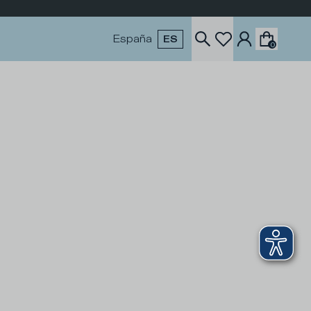
España
ES
0