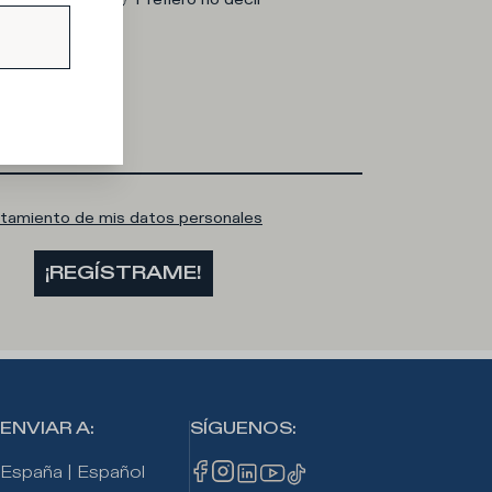
n e-mail
atamiento de mis datos personales
¡REGÍSTRAME!
ENVIAR A
:
SÍGUENOS
:
España
|
Español