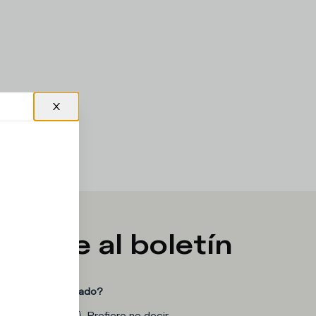
ibirse al boletín
ría está interesado?
Mujer
Prefiero no decir