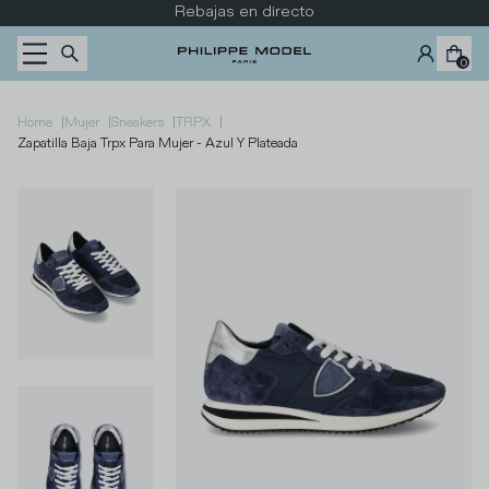
Ir al contenido
Descubra la nueva colección
0
|
|
|
|
Home
Mujer
Sneakers
TRPX
Zapatilla Baja Trpx Para Mujer - Azul Y Plateada