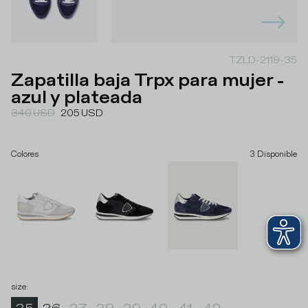
TZLD-2119-35
Zapatilla baja Trpx para mujer -
azul y plateada
340
USD
205
USD
Colores
3
Disponible
size
: