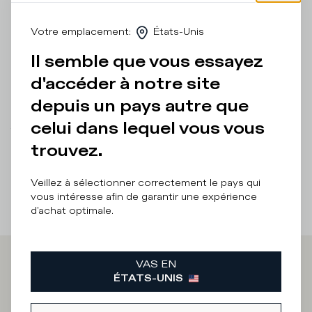
apparentes qui la rendent parfaite pour tous les jours. La
semelle est cousue à la tige pour un chaussage
confortable. Coupe standard : nous vous recommandons
Votre emplacement
:
États-Unis
de choisir votre taille habituelle.
Il semble que vous essayez
Détails et composition
d'accéder à notre site
Entretien Produit
depuis un pays autre que
celui dans lequel vous vous
There was a problem loading related products
There was a
problem loading related products
trouvez.
Veillez à sélectionner correctement le pays qui
vous intéresse afin de garantir une expérience
d'achat optimale.
VAS EN
Iscriviti alla
ÉTATS-UNIS