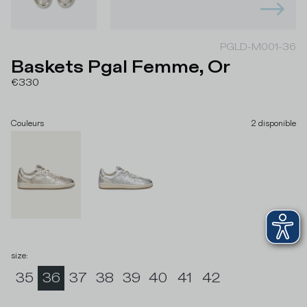
PGLD-M001-36
Baskets Pgal Femme, Or
€330
Couleurs
2
disponible
size
:
35
36
37
38
39
40
41
42