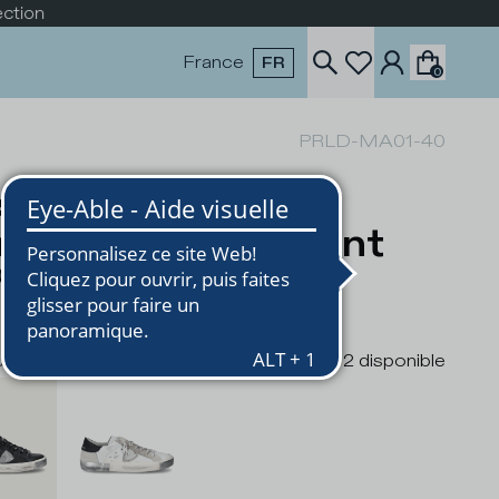
France
FR
0
PRLD-MA01-40
sket basse Prsx
mme - noir et argent
0
urs
2
disponible