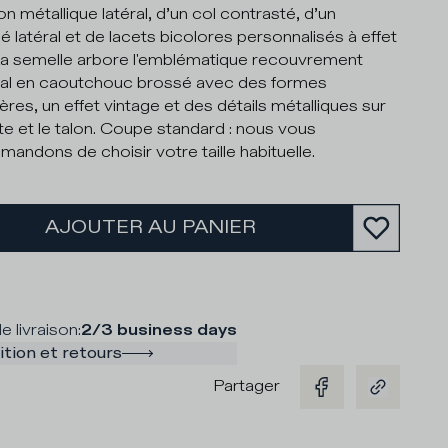
n métallique latéral, d’un col contrasté, d’un
é latéral et de lacets bicolores personnalisés à effet
i. La semelle arbore l'emblématique recouvrement
nal en caoutchouc brossé avec des formes
ières, un effet vintage et des détails métalliques sur
nte et le talon. Coupe standard : nous vous
andons de choisir votre taille habituelle.
AJOUTER AU PANIER
e livraison
:
2/3 business days
tion et retours
Partager