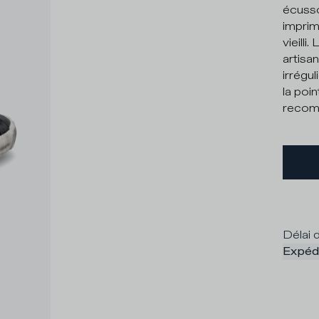
écusso
imprim
vieill
artisa
irrégul
la poi
recomm
Délai d
Expédi