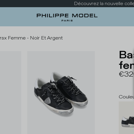
Découvrez la nouvelle collection
rsx Femme - Noir Et Argent
Ba
fe
€32
Coule