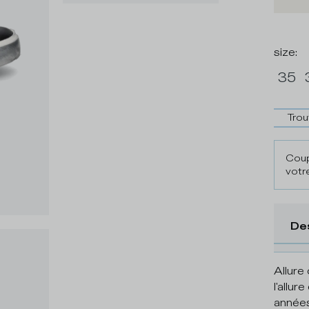
size
:
35
Trou
Coup
votre
De
Allure
l'allu
années