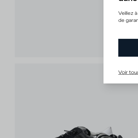
Veillez 
de garan
Voir tou