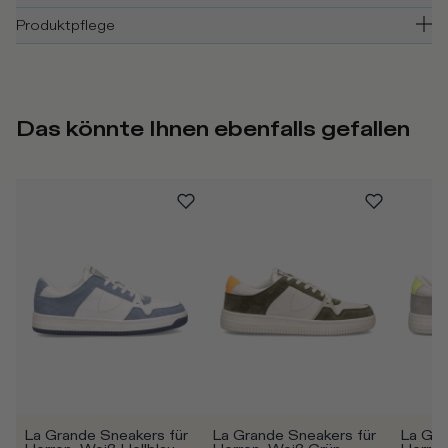
Produktpflege
Das könnte Ihnen ebenfalls gefallen
La Grande Sneakers für 
La Grande Sneakers für 
La Gra