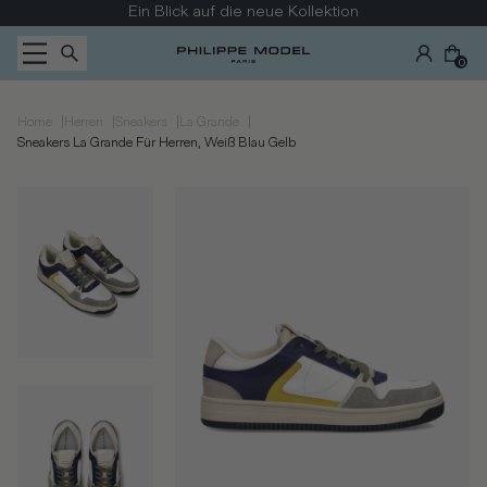
Zum Inhalt wechseln
Ein Blick auf die neue Kollektion
0
|
|
|
|
Home
Herren
Sneakers
La Grande
Sneakers La Grande Für Herren, Weiß Blau Gelb