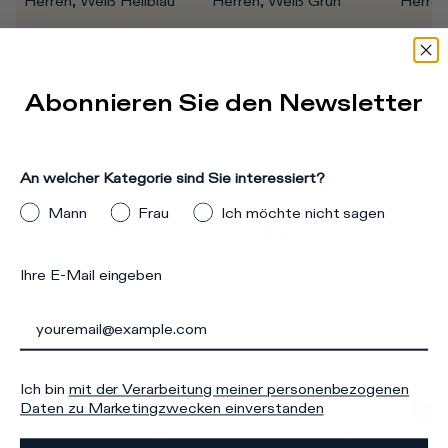
Herren, Weiß Hellblau
Herren, Weiß Grün
Herren
CHF 260
CHF 260
CHF 2
Jetzt kaufen
Jetzt kaufen
J
Abonnieren Sie den Newsletter
An welcher Kategorie sind Sie interessiert?
Mann
Frau
Ich möchte nicht sagen
Den Look vervollständigen
Ihre E-Mail eingeben
Ich bin
mit der Verarbeitung meiner personenbezogenen
Daten zu Marketingzwecken einverstanden